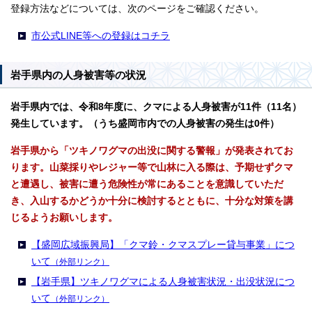
登録方法などについては、次のページをご確認ください。
市公式LINE等への登録はコチラ
岩手県内の人身被害等の状況
岩手県内では、令和8年度に、クマによる人身被害が11件（11名）
発生しています。（うち盛岡市内での人身被害の発生は0件）
岩手県から「ツキノワグマの出没に関する警報」が発表されてお
ります。山菜採りやレジャー等で山林に入る際は、予期せずクマ
と遭遇し、被害に遭う危険性が常にあることを意識していただ
き、入山するかどうか十分に検討するとともに、十分な対策を講
じるようお願いします。
【盛岡広域振興局】「クマ鈴・クマスプレー貸与事業」につ
いて
（外部リンク）
【岩手県】ツキノワグマによる人身被害状況・出没状況につ
いて
（外部リンク）