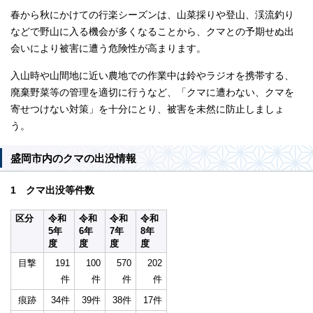
春から秋にかけての行楽シーズンは、山菜採りや登山、渓流釣り
などで野山に入る機会が多くなることから、クマとの予期せぬ出
会いにより被害に遭う危険性が高まります。
入山時や山間地に近い農地での作業中は鈴やラジオを携帯する、
廃棄野菜等の管理を適切に行うなど、「クマに遭わない、クマを
寄せつけない対策」を十分にとり、被害を未然に防止しましょ
う。
盛岡市内のクマの出没情報
1 クマ出没等件数
区分
令和
令和
令和
令和
5年
6年
7年
8年
度
度
度
度
目撃
191
100
570
202
件
件
件
件
痕跡
34件
39件
38件
17件