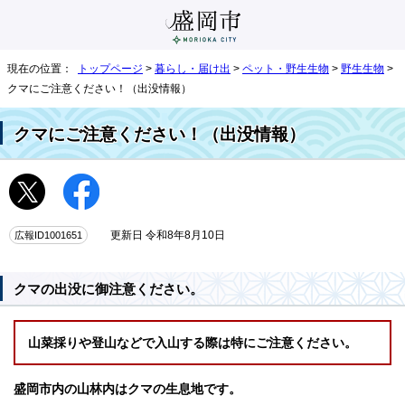
現在の位置：
トップページ
>
暮らし・届け出
>
ペット・野生生物
>
野生生物
>
クマにご注意ください！（出没情報）
クマにご注意ください！（出没情報）
広報ID1001651
更新日 令和8年8月10日
クマの出没に御注意ください。
山菜採りや登山などで入山する際は特にご注意ください。
盛岡市内の山林内はクマの生息地です。