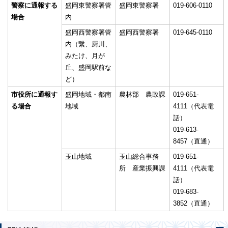
警察に通報する
盛岡東警察署管
盛岡東警察署
019-606-0110
場合
内
盛岡西警察署管
盛岡西警察署
019-645-0110
内（繋、厨川、
みたけ、月が
丘、盛岡駅前な
ど）
市役所に通報す
盛岡地域・都南
農林部 農政課
019-651-
る場合
地域
4111（代表電
話）
019-613-
8457（直通）
玉山地域
玉山総合事務
019-651-
所 産業振興課
4111（代表電
話）
019-683-
3852（直通）