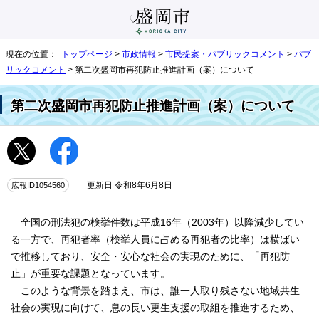
現在の位置：
トップページ
>
市政情報
>
市民提案・パブリックコメント
>
パブ
リックコメント
> 第二次盛岡市再犯防止推進計画（案）について
第二次盛岡市再犯防止推進計画（案）について
広報ID1054560
更新日 令和8年6月8日
全国の刑法犯の検挙件数は平成16年（2003年）以降減少してい
る一方で、再犯者率（検挙人員に占める再犯者の比率）は横ばい
で推移しており、安全・安心な社会の実現のために、「再犯防
止」が重要な課題となっています。
このような背景を踏まえ、市は、誰一人取り残さない地域共生
社会の実現に向けて、息の長い更生支援の取組を推進するため、