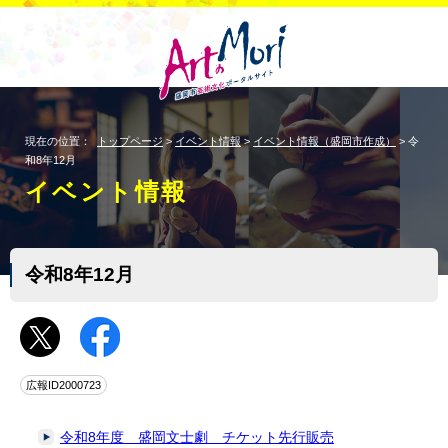
現在の位置：
トップページ
>
イベント情報
>
イベント情報（盛岡市作成）
> 令
和8年12月
イベント情報
令和8年12月
広報ID2000723
令和8年度 盛岡文士劇 チケット先行販売