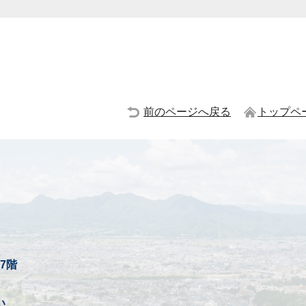
前のページへ戻る
トップペ
7階
い