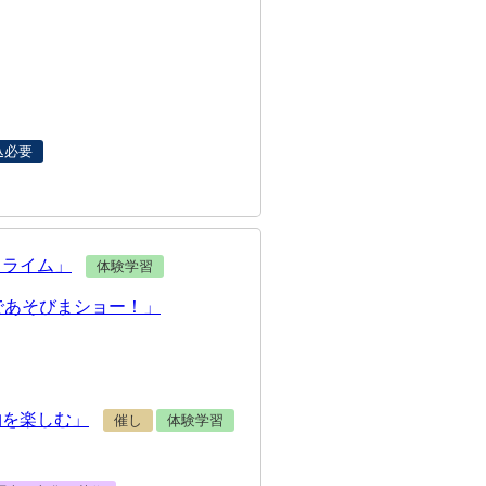
込必要
スライム」
体験学習
であそびまショー！」
物を楽しむ」
催し
体験学習