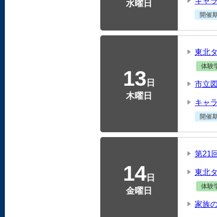
キャラ
水曜日
開催
東北
体験
13
日
市立
木曜日
キャラ
開催
第2
14
東北
日
体験
金曜日
家族