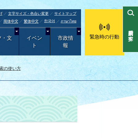
げ
文字サイズ・色合い変更
サイトマップ
한국어
ภาษาไทย
简体中文
繁体中文
目的別で探す
緊急時の行動
ツ・文
イベン
市政情
ト
報
索の使い方