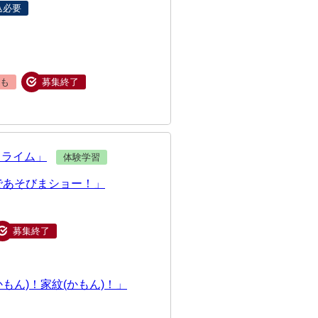
込必要
も
募集終了
スライム」
体験学習
であそびまショー！」
募集終了
もん)！家紋(かもん)！」