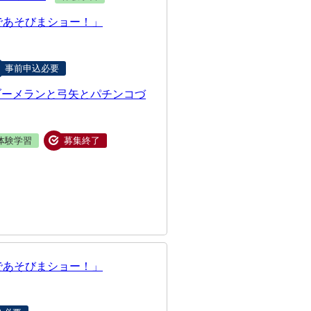
であそびまショー！」
事前申込必要
ブーメランと弓矢とパチンコづ
体験学習
募集終了
であそびまショー！」