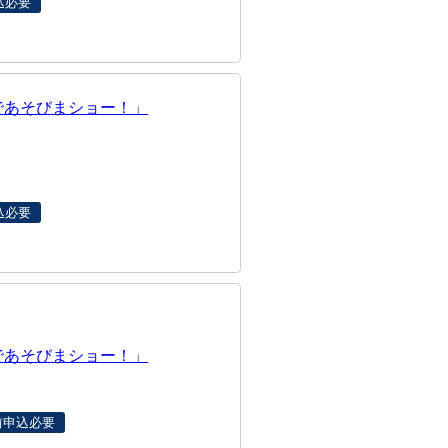
込必要
であそびまショー！」
込必要
であそびまショー！」
前申込必要