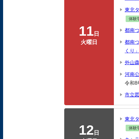
東北
体験
11
都南
日
火曜日
都南
くり
外山
河南
令和8
市立
東北
12
体験
日