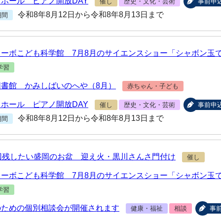
ホール ピアノ開放DAY
催し
歴史・文化・芸術
事前申
令和8年8月12日から令和8年8月13日まで
期間
ターボこども科学館 7月8月のサイエンスショー「シャボン玉
学習
図書館 かみしばいのへや（8月）
赤ちゃん・子ども
ホール ピアノ開放DAY
催し
歴史・文化・芸術
事前申
令和8年8月12日から令和8年8月13日まで
期間
1回残したい盛岡のお盆 迎え火・黒川さんさ門付け
催し
ターボこども科学館 7月8月のサイエンスショー「シャボン玉
学習
のための個別相談会が開催されます
健康・福祉
相談
事