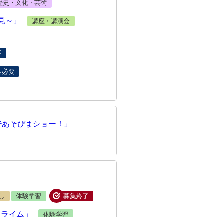
歴史・文化・芸術
見～」
講座・講演会
要
込必要
であそびまショー！」
し
体験学習
募集終了
スライム」
体験学習