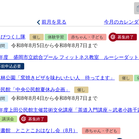
前月を見る
今月のカレンダ
そびつくし隊
催し
体験学習
赤ちゃん・子ども
募集終了
令和8年8月5日から令和8年8月7日まで
期間
8年度 盛岡市立総合プール フィットネス教室 ルーシーダッ
事前申込必要
森林公園「窯焼きピザを味わいたい人 待ってます」
催し
公民館「中央公民館夏休み企画」
催し
令和8年8月4日から令和8年8月7日まで
期間
8年度上田公民館主催芸術文化講座「茶道入門講座～武者小路千
・講演会
募集終了
図書館 とことこおはなし会（8月）
赤ちゃん・子ども