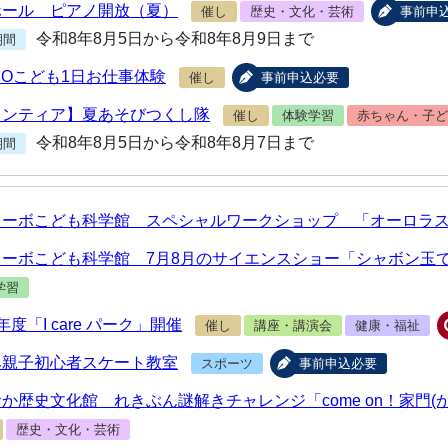
ホール ピアノ開放（夏）
催し
歴史・文化・芸術
事前申
令和8年8月5日から令和8年8月9日まで
期間
MOこども1日お仕事体験
催し
事前申込必要
ランティア】夏あそびつくし隊
催し
体験学習
赤ちゃん・子ど
令和8年8月5日から令和8年8月7日まで
期間
ターボこども科学館 スペシャルワークショップ 「オーロラ
ターボこども科学館 7月8月のサイエンスショー「シャボン玉
学習
年度「I care パーク」開催
催し
講座・講演会
健康・福祉
み親子初心者スケート教室
スポーツ
事前申込必要
か歴史文化館 れきぶん謎解きチャレンジ「come on！家門(か
歴史・文化・芸術