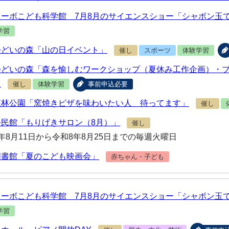
ターボこども科学館 7月8月のサイエンスショー「シャボン玉
学習
つどいの森「山の日イベント」
催し
スポーツ
体験学習
つどいの森「森を愉しむワークショップ（夏休み工作企画）・
」
催し
体験学習
事前申込必要
森林公園「窯焼きピザを味わいたい人 待ってます」
催し
公民館「もりげきサロン（8月）」
催し
年8月11日から令和8年8月25日までの毎週火曜日
図書館「夏のこども映画会」
赤ちゃん・子ども
ターボこども科学館 7月8月のサイエンスショー「シャボン玉
学習