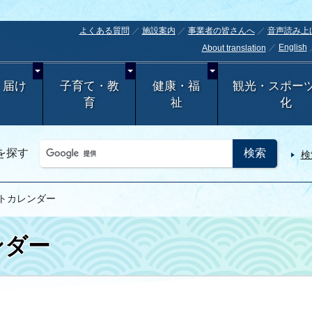
よくある質問
施設案内
事業者の皆さんへ
音声読み上
English
About translation
・届け
子育て・教
健康・福
観光・スポー
育
祉
化
を探す
検
ントカレンダー
ンダー