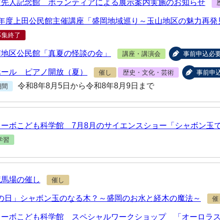
市先人記念館 ボランティアによる展示案内実施のお知らせ
8年度上田公民館主催講座「盛岡地域巡り～玉山地区の魅力再発
募集終了
南地区公民館「真夏の怪談の会」
講座・講演会
事前申込必
ホール ピアノ開放（夏）
催し
歴史・文化・芸術
事前申
令和8年8月5日から令和8年8月9日まで
期間
ターボこども科学館 7月8月のサイエンスショー「シャボン玉
学習
競馬場の催し
催し
aの日」シャボン玉のなる木？～盛岡のお水と経木の魔法～
催
ターボこども科学館 スペシャルワークショップ 「オーロラ