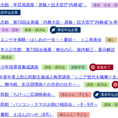
念館 学芸員講座「原敬と巨大官庁“内務省”」
歴史・文化・芸
事前申込必要
念館 第70回企画展「内務大臣・原敬－巨大官庁“内務省”を
・文化・芸術
講座・講演会
事前申込必要
もエンゲキ体験・はじめの一歩！～夏組～ ミニ発表会
催し
市先人記念館 第73回企画展「奉仕の心 柴内魁三」展示解説
・講演会
市少年指導員養成講座
講座・講演会
体験学習
募集終了
8年度年度上田公民館主催成人教育講座「シニア世代を颯爽と生
税、贈与税、生活習慣病との共存の仕方～」
講座・講演会
公民館「ちびっこ広場映画会」
赤ちゃん・子ども
事前申込必
公民館「パソコン・スマホお助け相談会」～8・9月～
講座・講
図書館 えほんのへや（8月）
赤ちゃん・子ども