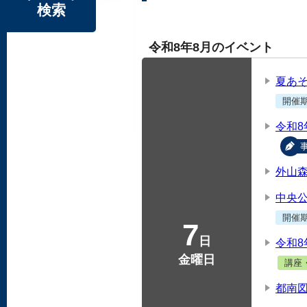
検索
令和8年8月のイベント
夏あ
開催
令和
外山
中央
開催
7
日
令和
金曜日
講座
都南