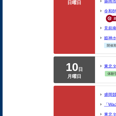
盛岡
日曜日
令和
見前
姫神
開催
10
東北
日
体験
月曜日
盛岡
「W
東北