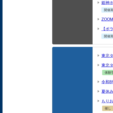
姫神
開催
ZOO
【ボ
開催
東北
東北
体験
令和8
夏休
もりお
催し