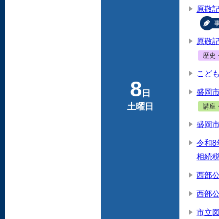
原敬記
原敬記
歴史
こど
8
盛岡
日
土曜日
講座
盛岡
令和
相続
西部
西部
市立