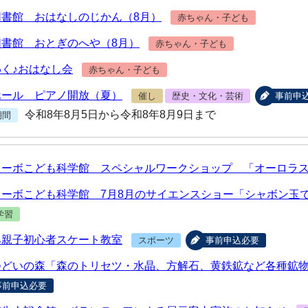
図書館 おはなしのじかん（8月）
赤ちゃん・子ども
図書館 おとぎのへや（8月）
赤ちゃん・子ども
く♪おはなし会
赤ちゃん・子ども
ホール ピアノ開放（夏）
催し
歴史・文化・芸術
事前申
令和8年8月5日から令和8年8月9日まで
期間
ターボこども科学館 スペシャルワークショップ 「オーロラ
ターボこども科学館 7月8月のサイエンスショー「シャボン玉
学習
み親子初心者スケート教室
スポーツ
事前申込必要
つどいの森「森のトリセツ・水晶、方解石、黄鉄鉱など各種鉱
事前申込必要