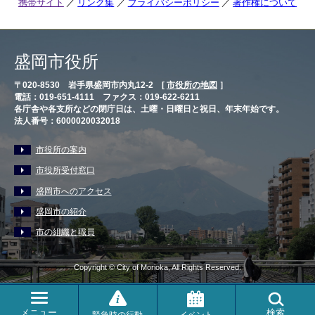
携帯サイト
リンク集
プライバシーポリシー
著作権について
盛岡市役所
〒020-8530 岩手県盛岡市内丸12-2 [
市役所の地図
］
電話：019-651-4111 ファクス：019-622-6211
各庁舎や各支所などの閉庁日は、土曜・日曜日と祝日、年末年始です。
法人番号：6000020032018
市役所の案内
市役所受付窓口
盛岡市へのアクセス
盛岡市の紹介
市の組織と職員
Copyright © City of Morioka, All Rights Reserved.
メニュー
検索