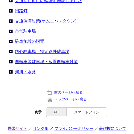
大通商店街に駐輪場を増設しました
街路灯
交通渋滞対策(オムニバスタウン)
市営駐車場
駐車施設の附置
路外駐車場・特定路外駐車場
自転車等駐車場・放置自転車対策
河川・水路
前のページへ戻る
トップページへ戻る
表示
PC
スマートフォン
携帯サイト
リンク集
プライバシーポリシー
著作権について