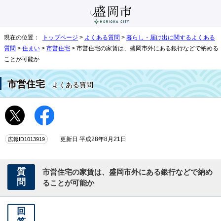
現在の位置：
トップページ
>
よくある質問
>
暮らし・届け出に関するよくある
質問
>
住まい
>
市営住宅
> 市営住宅の家賃は、盛岡市外にある銀行などで納める
ことが可能か
市営住宅
よくある質問
広報ID1013919
更新日 平成28年8月21日
質
市営住宅の家賃は、盛岡市外にある銀行などで納め
問
ることが可能か
回