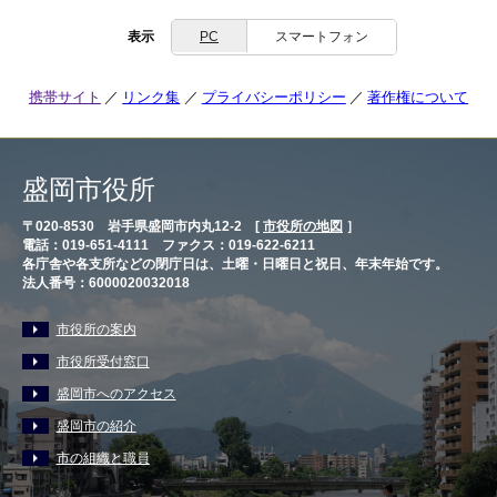
表示
PC
スマートフォン
携帯サイト
リンク集
プライバシーポリシー
著作権について
盛岡市役所
〒020-8530 岩手県盛岡市内丸12-2 [
市役所の地図
］
電話：019-651-4111 ファクス：019-622-6211
各庁舎や各支所などの閉庁日は、土曜・日曜日と祝日、年末年始です。
法人番号：6000020032018
市役所の案内
市役所受付窓口
盛岡市へのアクセス
盛岡市の紹介
市の組織と職員