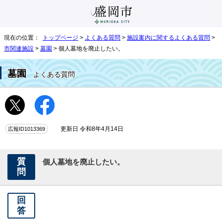
現在の位置：
トップページ
>
よくある質問
>
施設案内に関するよくある質問
>
市関連施設
>
墓園
> 個人墓地を廃止したい。
墓園
よくある質問
広報ID1013369
更新日 令和8年4月14日
質
個人墓地を廃止したい。
問
回
答