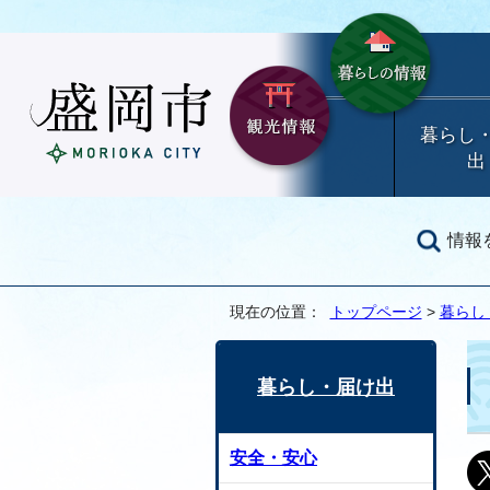
暮らし
出
情報
現在の位置：
トップページ
>
暮らし
暮らし・届け出
安全・安心