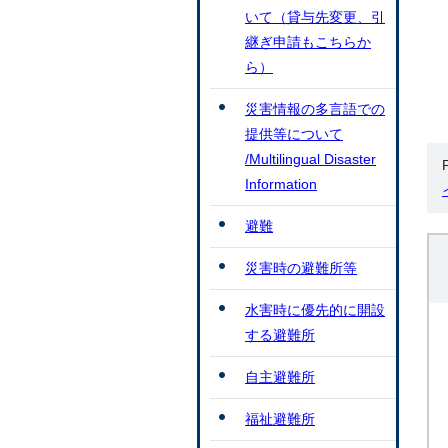
いて（貸与先変更、引
継ぎ申請もこちらか
ら）
災害情報の多言語での
提供等について
/Multilingual Disaster
Information
避難
災害時の避難所等
水害時に優先的に開設
する避難所
自主避難所
福祉避難所