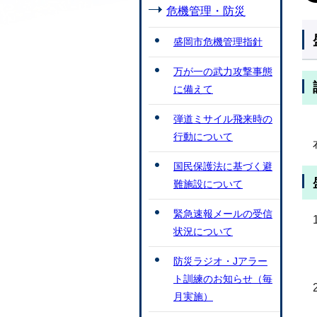
危機管理・防災
盛岡市危機管理指針
万が一の武力攻撃事態
に備えて
弾道ミサイル飛来時の
行動について
国民保護法に基づく避
難施設について
緊急速報メールの受信
状況について
防災ラジオ・Jアラー
ト訓練のお知らせ（毎
月実施）