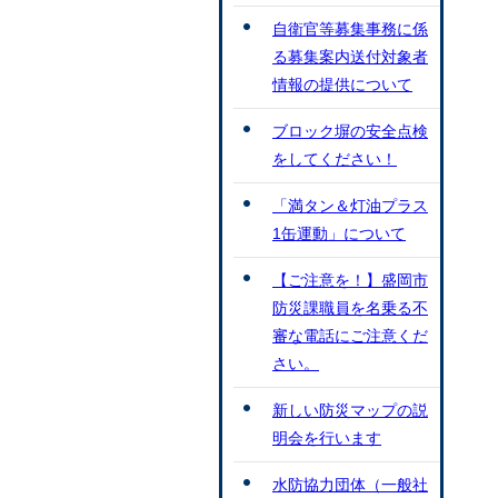
自衛官等募集事務に係
る募集案内送付対象者
情報の提供について
ブロック塀の安全点検
をしてください！
「満タン＆灯油プラス
1缶運動」について
【ご注意を！】盛岡市
防災課職員を名乗る不
審な電話にご注意くだ
さい。
新しい防災マップの説
明会を行います
水防協力団体（一般社