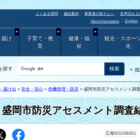
よくある質問
施設案内
事業者の皆さんへ
音声読み上
English
About translation
・届け
子育て・教
健康・福
観光・スポー
育
祉
化
を探す
検
・届け出
>
安全・安心
>
危機管理・防災
> 盛岡市防災アセスメント調
盛岡市防災アセスメント調査
広報ID1036551