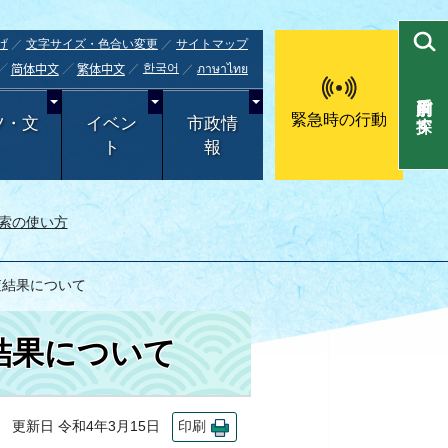
げ
文字サイズ・色合い変更
サイトマップ
한국어
ภาษาไทย
简体中文
繁体中文
目的別で探す
緊急時の行動
ツ・文
イベン
市政情
ト
報
索の使い方
査結果について
結果について
更新日 令和4年3月15日
印刷