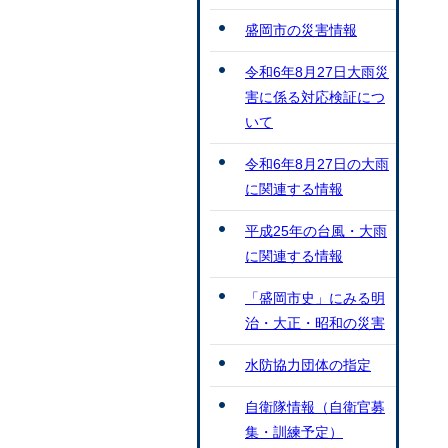
盛岡市の災害情報
令和6年8月27日大雨災
害に係る対応検証につ
いて
令和6年8月27日の大雨
に関連する情報
平成25年の台風・大雨
に関連する情報
「盛岡市史」にみる明
治・大正・昭和の災害
水防協力団体の指定
自衛隊情報（自衛官募
集・訓練予定）