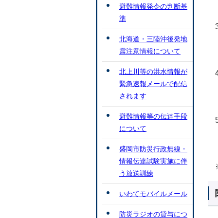
避難情報発令の判断基
準
北海道・三陸沖後発地
震注意情報について
北上川等の洪水情報が
緊急速報メールで配信
されます
避難情報等の伝達手段
について
盛岡市防災行政無線・
情報伝達試験実施に伴
う放送訓練
いわてモバイルメール
防災ラジオの貸与につ