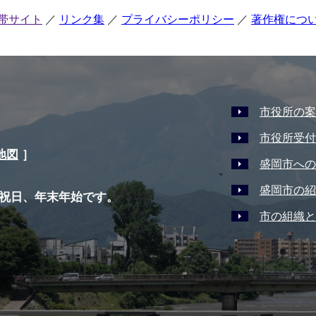
帯サイト
リンク集
プライバシーポリシー
著作権につ
市役所の案
市役所受付
地図
］
盛岡市への
盛岡市の紹
祝日、年末年始です。
市の組織と