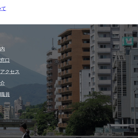
いて
内
窓口
アクセス
介
職員