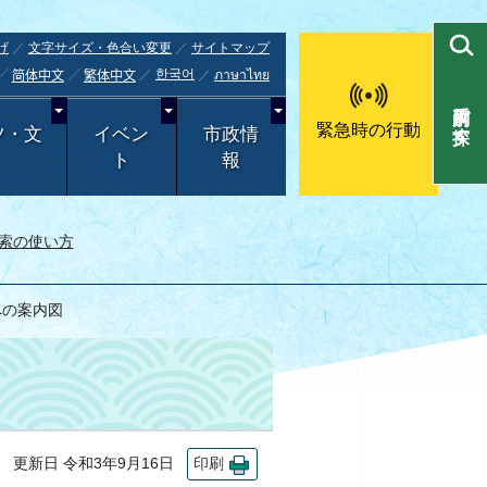
げ
文字サイズ・色合い変更
サイトマップ
한국어
ภาษาไทย
简体中文
繁体中文
目的別で探す
緊急時の行動
ツ・文
イベン
市政情
ト
報
索の使い方
への案内図
更新日 令和3年9月16日
印刷