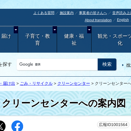
よくある質問
施設案内
事業者の皆さんへ
音声読み上
English
About translation
・届け
子育て・教
健康・福
観光・スポー
育
祉
化
を探す
検
・届け出
>
ごみ・リサイクル
>
クリーンセンター
> クリーンセンター
クリーンセンターへの案内図
広報ID1001564