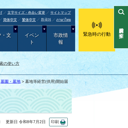
げ
文字サイズ・色合い変更
サイトマップ
한국어
ภาษาไทย
简体中文
繁体中文
目的別で探す
緊急時の行動
ツ・文
イベン
市政情
ト
報
索の使い方
>
墓園・墓地
> 墓地等経営(供用)開始届
更新日 令和8年7月2日
印刷