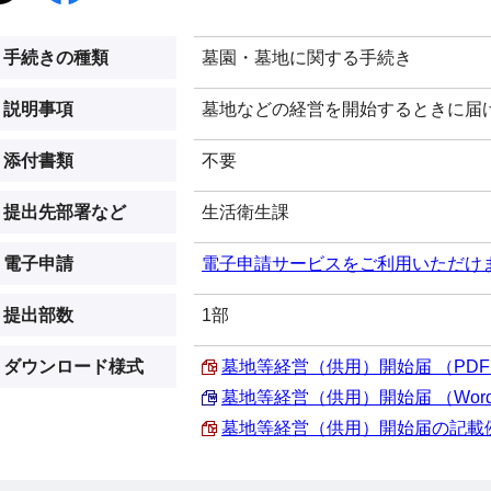
手続きの種類
墓園・墓地に関する手続き
説明事項
墓地などの経営を開始するときに届
添付書類
不要
提出先部署など
生活衛生課
電子申請
電子申請サービスをご利用いただけ
提出部数
1部
ダウンロード様式
墓地等経営（供用）開始届 （PDF 4
墓地等経営（供用）開始届 （Word 1
墓地等経営（供用）開始届の記載例 （P