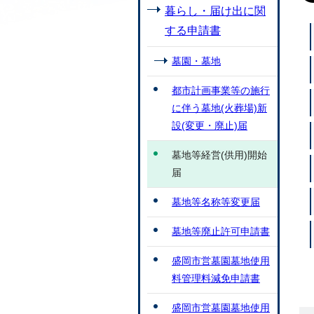
暮らし・届け出に関
する申請書
墓園・墓地
都市計画事業等の施行
に伴う墓地(火葬場)新
設(変更・廃止)届
墓地等経営(供用)開始
届
墓地等名称等変更届
墓地等廃止許可申請書
盛岡市営墓園墓地使用
料管理料減免申請書
盛岡市営墓園墓地使用