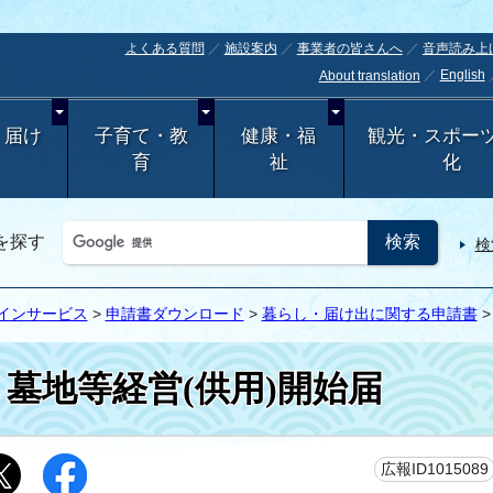
よくある質問
施設案内
事業者の皆さんへ
音声読み上
English
About translation
・届け
子育て・教
健康・福
観光・スポー
育
祉
化
を探す
検
インサービス
>
申請書ダウンロード
>
暮らし・届け出に関する申請書
墓地等経営(供用)開始届
広報ID1015089