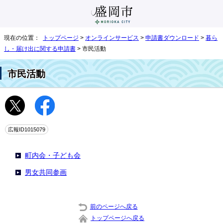
現在の位置：
トップページ
>
オンラインサービス
>
申請書ダウンロード
>
暮ら
し・届け出に関する申請書
> 市民活動
市民活動
広報ID1015079
町内会・子ども会
男女共同参画
前のページへ戻る
トップページへ戻る