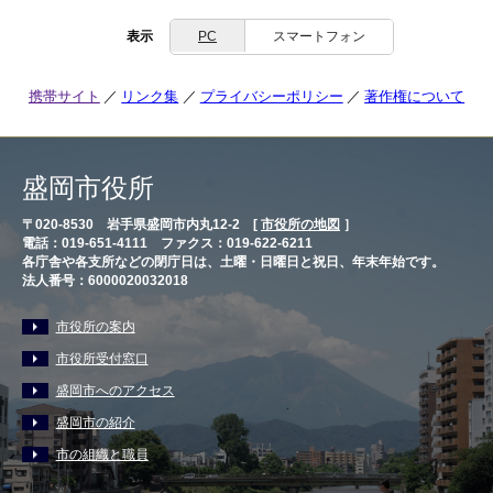
表示
PC
スマートフォン
携帯サイト
リンク集
プライバシーポリシー
著作権について
盛岡市役所
〒020-8530 岩手県盛岡市内丸12-2 [
市役所の地図
］
電話：019-651-4111 ファクス：019-622-6211
各庁舎や各支所などの閉庁日は、土曜・日曜日と祝日、年末年始です。
法人番号：6000020032018
市役所の案内
市役所受付窓口
盛岡市へのアクセス
盛岡市の紹介
市の組織と職員