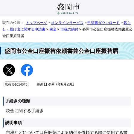
現在の位置：
トップページ
>
オンラインサービス
>
申請書ダウンロード
>
暮ら
し・届け出に関する申請書
>
税金
>
市税の納付
> 盛岡市公金口座振替依頼書兼公
金口座振替届
盛岡市公金口座振替依頼書兼公金口座振替届
広報ID1014845
更新日 令和7年6月20日
手続きの種類
税金に関する手続き
説明事項
市税などについて口座振替による納付を依頼する際に使用する書