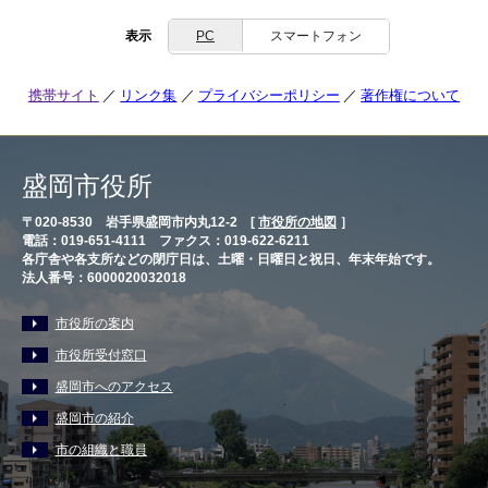
表示
PC
スマートフォン
携帯サイト
リンク集
プライバシーポリシー
著作権について
盛岡市役所
〒020-8530 岩手県盛岡市内丸12-2 [
市役所の地図
］
電話：019-651-4111 ファクス：019-622-6211
各庁舎や各支所などの閉庁日は、土曜・日曜日と祝日、年末年始です。
法人番号：6000020032018
市役所の案内
市役所受付窓口
盛岡市へのアクセス
盛岡市の紹介
市の組織と職員