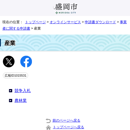
現在の位置：
トップページ
>
オンラインサービス
>
申請書ダウンロード
>
事業
者に関する申請書
> 産業
産業
広報ID1015531
競争入札
農林業
前のページへ戻る
トップページへ戻る