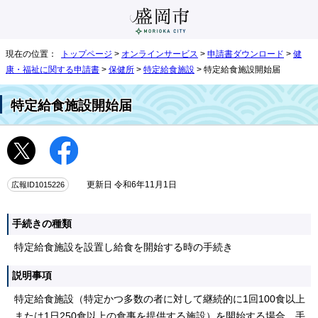
現在の位置：
トップページ
>
オンラインサービス
>
申請書ダウンロード
>
健
康・福祉に関する申請書
>
保健所
>
特定給食施設
> 特定給食施設開始届
特定給食施設開始届
広報ID1015226
更新日 令和6年11月1日
手続きの種類
特定給食施設を設置し給食を開始する時の手続き
説明事項
特定給食施設（特定かつ多数の者に対して継続的に1回100食以上
または1日250食以上の食事を提供する施設）を開始する場合、手