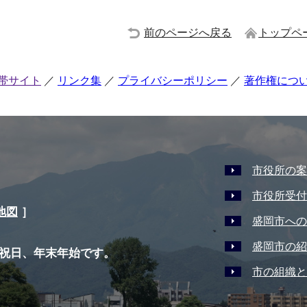
前のページへ戻る
トップペ
帯サイト
リンク集
プライバシーポリシー
著作権につ
市役所の案
市役所受付
地図
］
盛岡市への
盛岡市の紹
祝日、年末年始です。
市の組織と