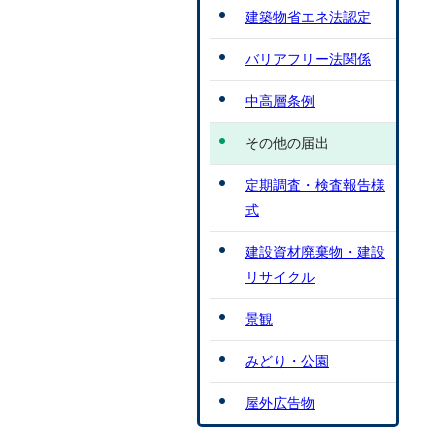
建築物省エネ法認定
バリアフリー法関係
中高層条例
その他の届出
定期調査・検査報告様
式
建設資材廃棄物・建設
リサイクル
景観
みどり・公園
屋外広告物