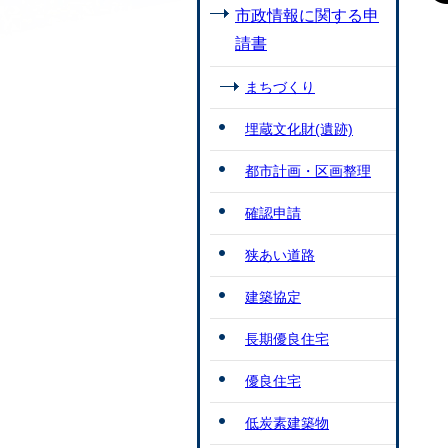
市政情報に関する申
請書
まちづくり
埋蔵文化財(遺跡)
都市計画・区画整理
確認申請
狭あい道路
建築協定
長期優良住宅
優良住宅
低炭素建築物