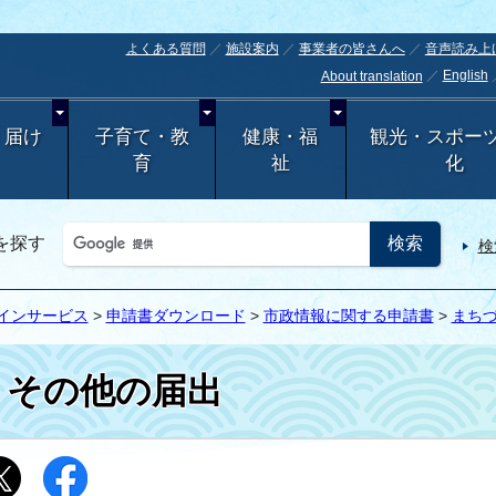
よくある質問
施設案内
事業者の皆さんへ
音声読み上
English
About translation
・届け
子育て・教
健康・福
観光・スポー
育
祉
化
を探す
検
インサービス
>
申請書ダウンロード
>
市政情報に関する申請書
>
まち
その他の届出