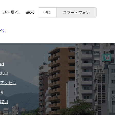
ージへ戻る
表示
PC
スマートフォン
いて
内
窓口
アクセス
介
職員