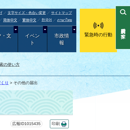
げ
文字サイズ・色合い変更
サイトマップ
한국어
ภาษาไทย
简体中文
繁体中文
目的別で探す
緊急時の行動
ツ・文
イベン
市政情
ト
報
索の使い方
づくり
> その他の届出
広報ID1015435
印刷