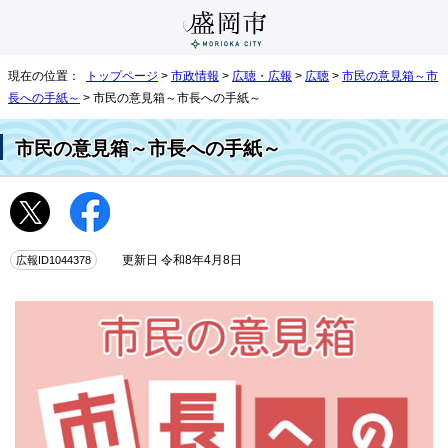
現在の位置：
トップページ
>
市政情報
>
広聴・広報
>
広聴
>
市民の意見箱～市
長への手紙～
> 市民の意見箱～市長への手紙～
市民の意見箱～市長への手紙～
広報ID1044378
更新日 令和8年4月8日