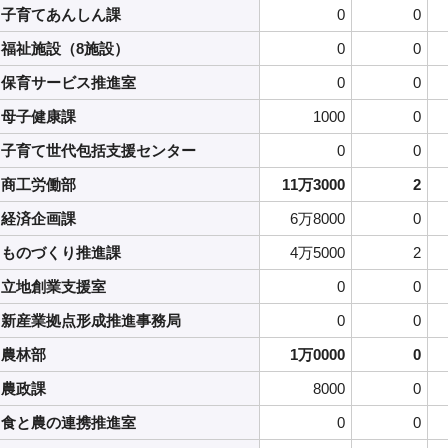
子育てあんしん課
0
0
福祉施設（8施設）
0
0
保育サービス推進室
0
0
母子健康課
1000
0
子育て世代包括支援センター
0
0
商工労働部
11万3000
2
経済企画課
6万8000
0
ものづくり推進課
4万5000
2
立地創業支援室
0
0
新産業拠点形成推進事務局
0
0
農林部
1万0000
0
農政課
8000
0
食と農の連携推進室
0
0