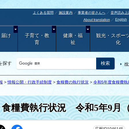
よくある質問
施設案内
事業者の皆さんへ
音声読み上
English
About translation
・届け
子育て・教
健康・福
観光・スポー
育
祉
化
を探す
検
報
>
情報公開・行政手続制度
>
食糧費の執行状況
>
令和5年度食糧費執
食糧費執行状況 令和5年9月（
更
広報ID1046145