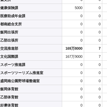
健康保険課
5000
0
医療助成年金課
0
0
都南総合支所
0
0
飯岡出張所
0
0
乙部出張所
0
0
交流推進部
169万8000
7
文化国際課
167万9000
7
スポーツ推進課
0
0
スポーツツーリズム推進室
0
0
盛岡南公園野球場整備室
0
0
飯岡体育館
0
0
乙部体育館
0
0
好摩体育館
0
0