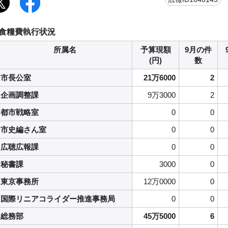
食糧費執行状況
所属名
予算現額
9月の件
(円)
数
市長公室
21万6000
2
企画調整課
9万3000
2
都市戦略室
0
0
市史編さん室
0
0
広聴広報課
0
0
秘書課
3000
0
東京事務所
12万0000
0
国際リニアコライダー推進事務局
0
0
総務部
45万5000
6