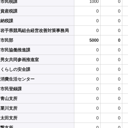
市民税課
1000
0
資産税課
0
0
納税課
0
0
岩手県競馬組合経営改善対策事務局
0
0
市民部
5000
0
市民協働推進課
0
0
男女共同参画推進室
0
0
くらしの安全課
0
0
消費生活センター
0
0
市民登録課
0
0
青山支所
0
0
簗川支所
0
0
太田支所
0
0
繋支所
0
0