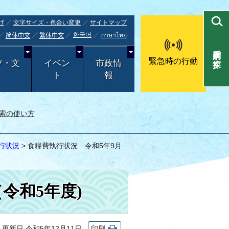
げ
文字サイズ・色合い変更
サイトマップ
한국어
ภาษาไทย
简体中文
繁体中文
目的別で探す
緊急時の行動
ツ・文
イベン
市政情
ト
報
索の使い方
行状況
> 食糧費執行状況 令和5年9月
令和5年度)
新日 令和5年12月11日
印刷