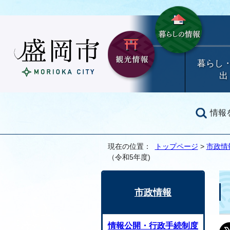
暮らし
出
情報
現在の位置：
トップページ
>
市政情
（令和5年度)
市政情報
情報公開・行政手続制度