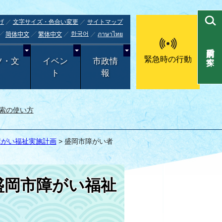
げ
文字サイズ・色合い変更
サイトマップ
한국어
ภาษาไทย
简体中文
繁体中文
目的別で探す
緊急時の行動
ツ・文
イベン
市政情
ト
報
索の使い方
障がい福祉実施計画
> 盛岡市障がい者
盛岡市障がい福祉