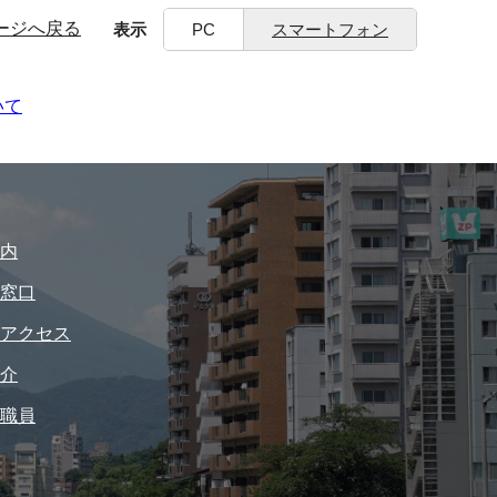
ージへ戻る
表示
PC
スマートフォン
いて
内
窓口
アクセス
介
職員