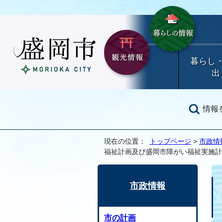
暮らし
出
情報
現在の位置：
トップページ
>
市政情
福祉計画及び盛岡市障がい福祉実施計
市政情報
市の計画