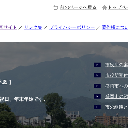
前のページへ戻る
トップペ
帯サイト
リンク集
プライバシーポリシー
著作権につ
市役所の案
市役所受付
地図
］
盛岡市への
盛岡市の紹
祝日、年末年始です。
市の組織と