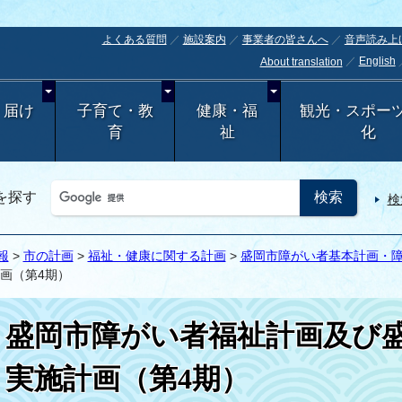
よくある質問
施設案内
事業者の皆さんへ
音声読み上
English
About translation
・届け
子育て・教
健康・福
観光・スポー
育
祉
化
を探す
検
報
>
市の計画
>
福祉・健康に関する計画
>
盛岡市障がい者基本計画・
画（第4期）
盛岡市障がい者福祉計画及び
実施計画（第4期）