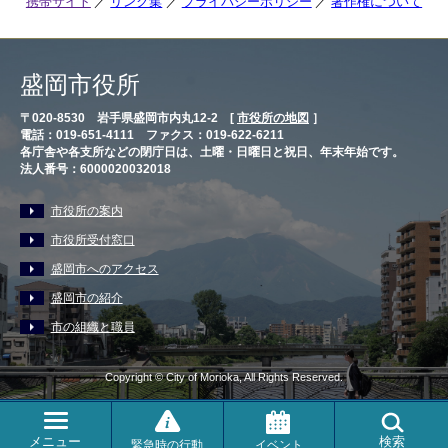
携帯サイト
リンク集
プライバシーポリシー
著作権について
盛岡市役所
〒020-8530 岩手県盛岡市内丸12-2 [
市役所の地図
］
電話：019-651-4111 ファクス：019-622-6211
各庁舎や各支所などの閉庁日は、土曜・日曜日と祝日、年末年始です。
法人番号：6000020032018
市役所の案内
市役所受付窓口
盛岡市へのアクセス
盛岡市の紹介
市の組織と職員
Copyright © City of Morioka, All Rights Reserved.
メニュー
検索
緊急時の行動
イベント