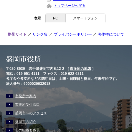
トップページへ戻る
表示
PC
スマートフォン
携帯サイト
リンク集
プライバシーポリシー
著作権について
盛岡市役所
〒020-8530 岩手県盛岡市内丸12-2 [
市役所の地図
］
電話：019-651-4111 ファクス：019-622-6211
各庁舎や各支所などの閉庁日は、土曜・日曜日と祝日、年末年始です。
法人番号：6000020032018
市役所の案内
市役所受付窓口
盛岡市へのアクセス
盛岡市の紹介
市の組織と職員