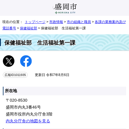
現在の位置：
トップページ
>
市政情報
>
市の組織と職員
>
各課の業務案内及び
電話番号
>
保健福祉部
> 保健福祉部 生活福祉第一課
保健福祉部 生活福祉第一課
広報ID1011935
更新日 令和7年8月6日
所在地
〒020-8530
盛岡市内丸3番46号
盛岡市役所内丸分庁舎3階
内丸分庁舎の地図を見る