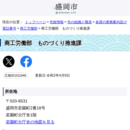
現在の位置：
トップページ
>
市政情報
>
市の組織と職員
>
各課の業務案内及び
電話番号
>
商工労働部
> 商工労働部 ものづくり推進課
商工労働部 ものづくり推進課
広報ID1011946
更新日 令和2年4月9日
所在地
〒020-8531
盛岡市若園町2番18号
若園町分庁舎1階
若園町分庁舎の地図を見る