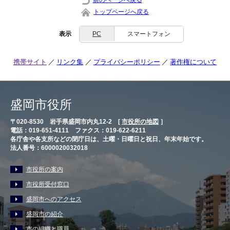
トップページへ戻る
表示
PC
スマートフォン
携帯サイト
リンク集
プライバシーポリシー
著作権について
盛岡市役所
〒020-8530 岩手県盛岡市内丸12-2 [
市役所の地図
］
電話：019-651-4111 ファクス：019-622-6211
各庁舎や各支所などの閉庁日は、土曜・日曜日と祝日、年末年始です。
法人番号：6000020032018
市役所の案内
市役所受付窓口
盛岡市へのアクセス
盛岡市の紹介
市の組織と職員