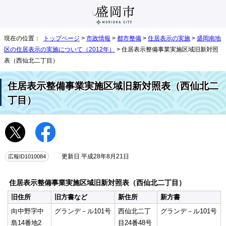
現在の位置：
トップページ
>
市政情報
>
都市整備
>
住居表示の実施
>
盛岡南地
区の住居表示の実施について（2012年）
> 住居表示整備事業実施区域旧新対照
表（西仙北二丁目）
住居表示整備事業実施区域旧新対照表（西仙北二
丁目）
広報ID1010084
更新日 平成28年8月21日
住居表示整備事業実施区域旧新対照表（西仙北二丁目）
旧住所
旧方書など
新住所
新方書
向中野字中
グランデ－ル101号
西仙北二丁
グランデ－ル101号
島14番地2
目24番48号