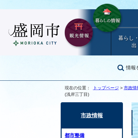
暮らし
出
情報
現在の位置：
トップページ
>
市政情
(浅岸三丁目)
市政情報
都市整備