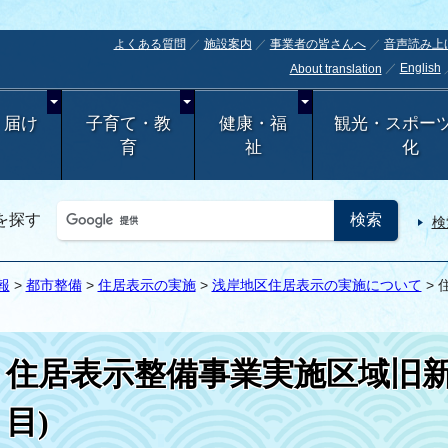
よくある質問
施設案内
事業者の皆さんへ
音声読み上
English
About translation
・届け
子育て・教
健康・福
観光・スポー
育
祉
化
を探す
検
報
>
都市整備
>
住居表示の実施
>
浅岸地区住居表示の実施について
>
住居表示整備事業実施区域旧新
目)