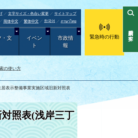
げ
文字サイズ・色合い変更
サイトマップ
한국어
ภาษาไทย
简体中文
繁体中文
目的別で探す
緊急時の行動
ツ・文
イベン
市政情
ト
報
索の使い方
 住居表示整備事業実施区域旧新対照表
対照表(浅岸三丁