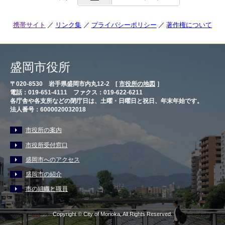
携帯サイト
リンク集
プライバシーポリシー
著作権について
盛岡市役所
〒020-8530 岩手県盛岡市内丸12-2 [
市役所の地図
］
電話：019-651-4111 ファクス：019-622-6211
各庁舎や各支所などの閉庁日は、土曜・日曜日と祝日、年末年始です。
法人番号：6000020032018
市役所の案内
市役所受付窓口
盛岡市へのアクセス
盛岡市の紹介
市の組織と職員
Copyright © City of Morioka, All Rights Reserved.