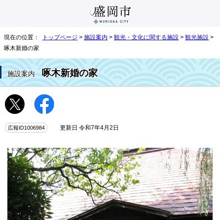
現在の位置：
トップページ
>
施設案内
>
観光・文化に関する施設
>
観光施設
>
啄木新婚の家
啄木新婚の家
施設案内
広報ID1006984
更新日 令和7年4月2日