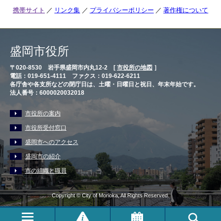
携帯サイト
リンク集
プライバシーポリシー
著作権について
盛岡市役所
〒020-8530 岩手県盛岡市内丸12-2 [
市役所の地図
］
電話：019-651-4111 ファクス：019-622-6211
各庁舎や各支所などの閉庁日は、土曜・日曜日と祝日、年末年始です。
法人番号：6000020032018
市役所の案内
市役所受付窓口
盛岡市へのアクセス
盛岡市の紹介
市の組織と職員
Copyright © City of Morioka, All Rights Reserved.