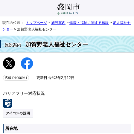
現在の位置：
トップページ
>
施設案内
>
健康・福祉に関する施設
>
老人福祉セ
ンター
> 加賀野老人福祉センター
加賀野老人福祉センター
施設案内
広報ID1006941
更新日 令和3年2月12日
バリアフリー対応状況：
所在地