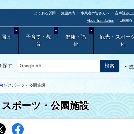
よくある質問
施設案内
事業者の皆さんへ
音声読み上
English
About translation
・届け
子育て・教
健康・福
観光・スポー
育
祉
化
を探す
検
内
> スポーツ・公園施設
スポーツ・公園施設