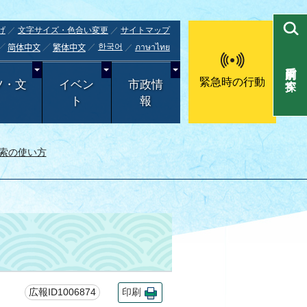
げ
文字サイズ・色合い変更
サイトマップ
한국어
ภาษาไทย
简体中文
繁体中文
目的別で探す
緊急時の行動
ツ・文
イベン
市政情
ト
報
索の使い方
広報ID1006874
印刷