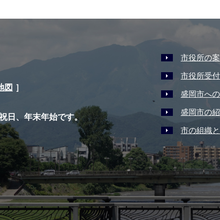
市役所の案
市役所受付
地図
］
盛岡市への
盛岡市の紹
祝日、年末年始です。
市の組織と