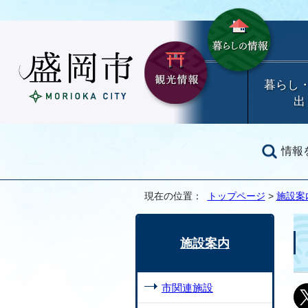
暮らし
出
情報
現在の位置：
トップページ
>
施設案
施設案内
市関連施設