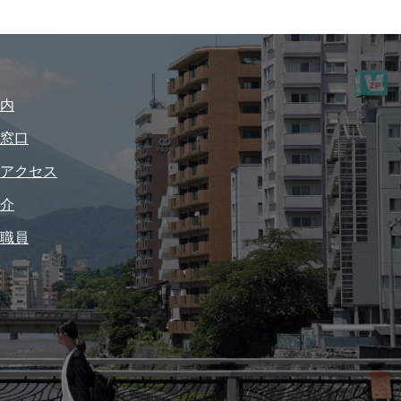
内
窓口
アクセス
介
職員