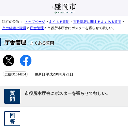
現在の位置：
トップページ
>
よくある質問
>
市政情報に関するよくある質問
>
市の組織と職員
>
庁舎管理
> 市役所本庁舎にポスターを張らせて欲しい。
庁舎管理
よくある質問
広報ID1014264
更新日 平成28年8月21日
質
市役所本庁舎にポスターを張らせて欲しい。
問
回
答