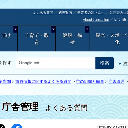
よくある質問
施設案内
事業者の皆さんへ
音声読み上
English
About translation
・届け
子育て・教
健康・福
観光・スポー
育
祉
化
を探す
検
る質問
>
市政情報に関するよくある質問
>
市の組織と職員
>
庁舎管理
庁舎管理
よくある質問
広報ID1014278