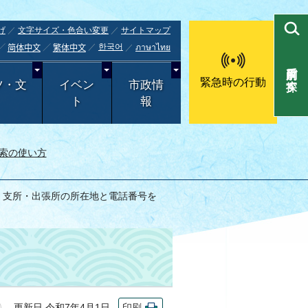
げ
文字サイズ・色合い変更
サイトマップ
한국어
ภาษาไทย
简体中文
繁体中文
目的別で探す
緊急時の行動
ツ・文
イベン
市政情
ト
報
索の使い方
> 支所・出張所の所在地と電話番号を
更新日 令和7年4月1日
印刷