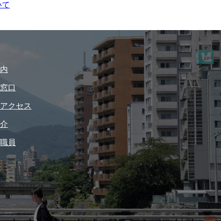
いて
内
窓口
アクセス
介
職員