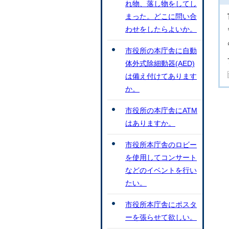
れ物、落し物をしてし
まった。どこに問い合
わせをしたらよいか。
市役所の本庁舎に自動
体外式除細動器(AED)
は備え付けてあります
か。
市役所の本庁舎にATM
はありますか。
市役所本庁舎のロビー
を使用してコンサート
などのイベントを行い
たい。
市役所本庁舎にポスタ
ーを張らせて欲しい。