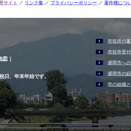
帯サイト
リンク集
プライバシーポリシー
著作権につ
市役所の案
市役所受付
地図
］
盛岡市への
盛岡市の紹
祝日、年末年始です。
市の組織と