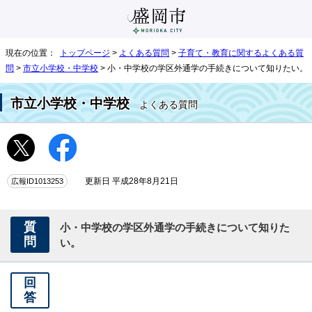
現在の位置：
トップページ
>
よくある質問
>
子育て・教育に関するよくある質
問
>
市立小学校・中学校
> 小・中学校の学区外通学の手続きについて知りたい。
市立小学校・中学校
よくある質問
広報ID1013253
更新日 平成28年8月21日
質
小・中学校の学区外通学の手続きについて知りた
問
い。
回
答