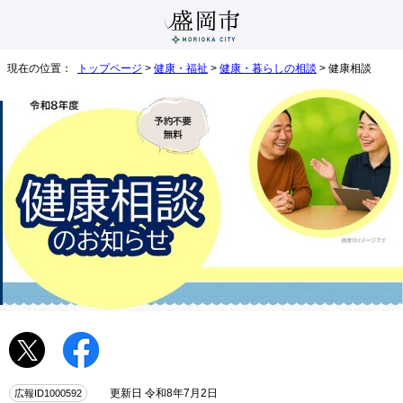
現在の位置：
トップページ
>
健康・福祉
>
健康・暮らしの相談
> 健康相談
広報ID1000592
更新日 令和8年7月2日