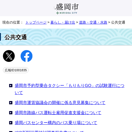
現在の位置：
トップページ
>
暮らし・届け出
>
道路・交通・水路
> 公共交通
公共交通
広報ID1001835
盛岡市予約型乗合タクシー「もりもりGO」の試験運行につ
いて
盛岡市運賃協議会の開催に係る意見募集について
盛岡市路線バス運転士雇用促進支援金について
盛岡バスセンター構内のバス乗り場について