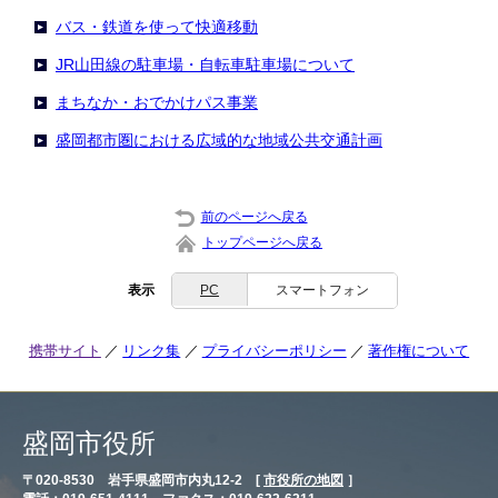
バス・鉄道を使って快適移動
JR山田線の駐車場・自転車駐車場について
まちなか・おでかけパス事業
盛岡都市圏における広域的な地域公共交通計画
前のページへ戻る
トップページへ戻る
表示
PC
スマートフォン
携帯サイト
リンク集
プライバシーポリシー
著作権について
盛岡市役所
〒020-8530 岩手県盛岡市内丸12-2 [
市役所の地図
］