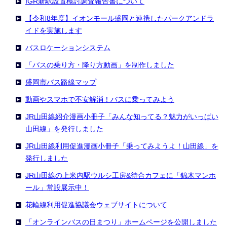
IGR新駅設置検討調査報告書について
【令和8年度】イオンモール盛岡と連携したパークアンドラ
イドを実施します
バスロケーションシステム
「バスの乗り方・降り方動画」を制作しました
盛岡市バス路線マップ
動画やスマホで不安解消！バスに乗ってみよう
JR山田線紹介漫画小冊子「みんな知ってる？魅力がいっぱい
山田線」を発行しました
JR山田線利用促進漫画小冊子「乗ってみようよ！山田線」を
発行しました
JR山田線の上米内駅ウルシ工房&待合カフェに「錦木マンホ
ール」常設展示中！
花輪線利用促進協議会ウェブサイトについて
「オンラインバスの日まつり」ホームページを公開しました