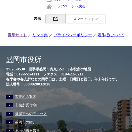
トップページへ戻る
表示
PC
スマートフォン
携帯サイト
リンク集
プライバシーポリシー
著作権について
盛岡市役所
〒020-8530 岩手県盛岡市内丸12-2 [
市役所の地図
］
電話：019-651-4111 ファクス：019-622-6211
各庁舎や各支所などの閉庁日は、土曜・日曜日と祝日、年末年始です。
法人番号：6000020032018
市役所の案内
市役所受付窓口
盛岡市へのアクセス
盛岡市の紹介
市の組織と職員