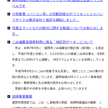
盛岡地域から出荷されるペットボトルの品質は全国トップレ
ベルです
小型家電（パソコン等）の宅配回収を行うリネットジャパン
リサイクル株式会社と協定を締結しました。
珪藻土マットなどの処分に関する取扱についてお知らせしま
す。
ごみ減量資源再利用に係る「地区別データ」について
市は、令和7年3月に「盛岡市ごみ減量化行動計画（第4期）」を策定
し、平成27年度と比較して、1人1日当たりの家庭ごみ排出量を、令和8
年度までに約55グラム減量し、443グラムとすることを目標としていま
す。
平成29年6月からごみの収集方法を見直し、地区ごとにごみの量や分
別の状況などを把握しています。盛岡地域の23コミュニティ推進地区
のほか、都南地域と玉山地域の状況をお知らせします。
実績の集計や分析を今後も進め、お知らせしていきます。
清掃事業概要
盛岡市環境部では、ごみ・し尿処理の実績、清掃関連施設の概要、ご