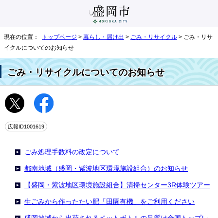
現在の位置：
トップページ
>
暮らし・届け出
>
ごみ・リサイクル
> ごみ・リサ
イクルについてのお知らせ
ごみ・リサイクルについてのお知らせ
広報ID1001619
ごみ処理手数料の改定について
都南地域（盛岡・紫波地区環境施設組合）のお知らせ
【盛岡・紫波地区環境施設組合】清掃センター3R体験ツアー
生ごみから作ったたい肥「田園有機」をご利用ください