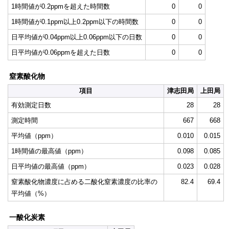
1時間値が0.2ppmを超えた時間数
0
0
1時間値が0.1ppm以上0.2ppm以下の時間数
0
0
日平均値が0.04ppm以上0.06ppm以下の日数
0
0
日平均値が0.06ppmを超えた日数
0
0
窒素酸化物
項目
津志田局
上田局
有効測定日数
28
28
測定時間
667
668
平均値（ppm）
0.010
0.015
1時間値の最高値（ppm）
0.098
0.085
日平均値の最高値（ppm）
0.023
0.028
窒素酸化物濃度に占める二酸化窒素濃度の比率の
82.4
69.4
平均値（%）
一酸化炭素