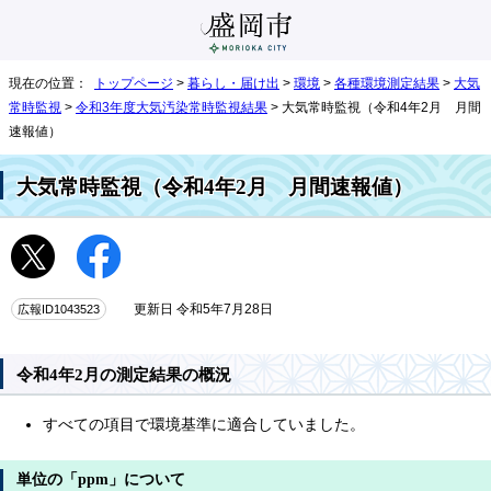
現在の位置：
トップページ
>
暮らし・届け出
>
環境
>
各種環境測定結果
>
大気
常時監視
>
令和3年度大気汚染常時監視結果
> 大気常時監視（令和4年2月 月間
速報値）
大気常時監視（令和4年2月 月間速報値）
広報ID1043523
更新日 令和5年7月28日
令和4年2月の測定結果の概況
すべての項目で環境基準に適合していました。
単位の「ppm」について