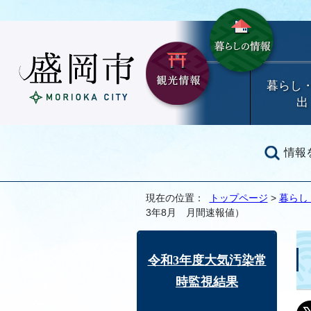
暮らし
出
情報
現在の位置：
トップページ
>
暮らし
3年8月 月間速報値）
令和3年度大気汚染常
時監視結果