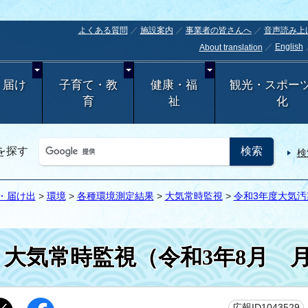
よくある質問
施設案内
事業者の皆さんへ
音声読み上
English
About translation
・届け
子育て・教
健康・福
観光・スポー
育
祉
化
を探す
検
・届け出
>
環境
>
各種環境測定結果
>
大気常時監視
>
令和3年度大気
大気常時監視（令和3年8月 
広報ID1043529