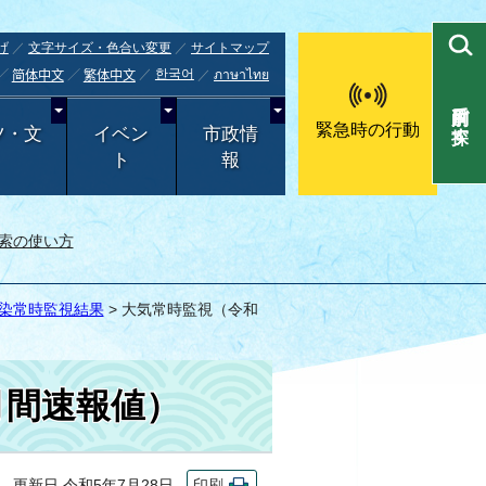
げ
文字サイズ・色合い変更
サイトマップ
한국어
ภาษาไทย
简体中文
繁体中文
目的別で探す
緊急時の行動
ツ・文
イベン
市政情
ト
報
索の使い方
汚染常時監視結果
> 大気常時監視（令和
月間速報値）
更新日 令和5年7月28日
印刷