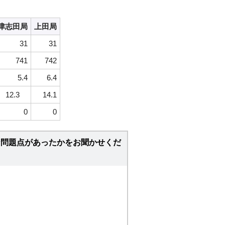
津志田局
上田局
31
31
741
742
5.4
6.4
12.3
14.1
0
0
な問題点があったかをお聞かせくだ