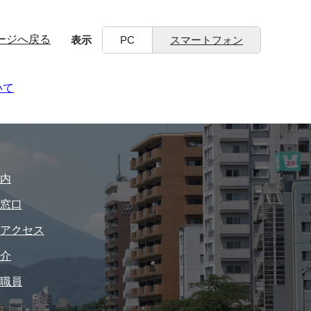
ージへ戻る
表示
PC
スマートフォン
いて
内
窓口
アクセス
介
職員