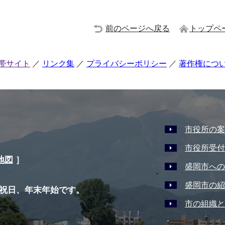
前のページへ戻る
トップペ
帯サイト
リンク集
プライバシーポリシー
著作権につ
市役所の案
市役所受付
地図
］
盛岡市への
盛岡市の紹
祝日、年末年始です。
市の組織と