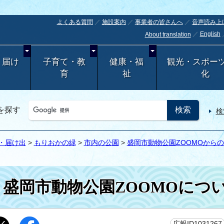
よくある質問
施設案内
事業者の皆さんへ
音声読み上
English
About translation
・届け
子育て・教
健康・福
観光・スポー
育
祉
化
を探す
検
・届け出
>
もりおかの緑
>
市内の公園
>
盛岡市動物公園ZOOMOから
盛岡市動物公園ZOOMOにつ
広報ID1031267