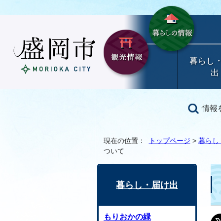
暮らし
出
情報
現在の位置：
トップページ
>
暮らし
ついて
暮らし・届け出
もりおかの緑