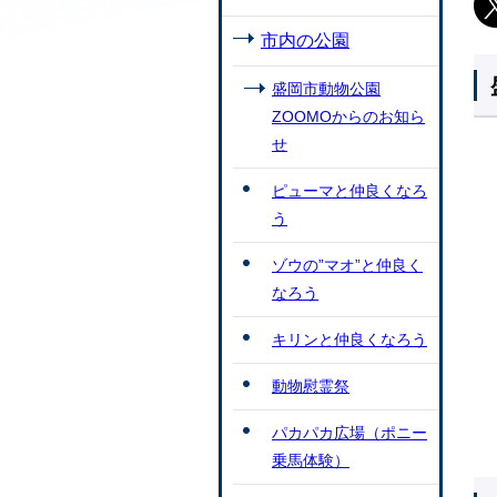
市内の公園
盛岡市動物公園
ZOOMOからのお知ら
せ
ピューマと仲良くなろ
う
ゾウの”マオ”と仲良く
なろう
キリンと仲良くなろう
動物慰霊祭
パカパカ広場（ポニー
乗馬体験）