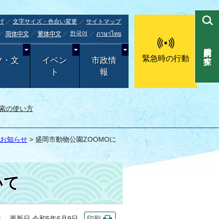
げ
文字サイズ・色合い変更
サイトマップ
한국어
ภาษาไทย
简体中文
繁体中文
目的別で探す
緊急時の行動
ツ・文
イベン
市政情
ト
報
索の使い方
のお知らせ
> 盛岡市動物公園ZOOMOに
いて
更新日 令和5年6月9日
印刷