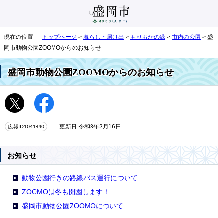
現在の位置：
トップページ
>
暮らし・届け出
>
もりおかの緑
>
市内の公園
> 盛
岡市動物公園ZOOMOからのお知らせ
盛岡市動物公園ZOOMOからのお知らせ
広報ID1041840
更新日 令和8年2月16日
お知らせ
動物公園行きの路線バス運行について
ZOOMOは冬も開園します！
盛岡市動物公園ZOOMOについて