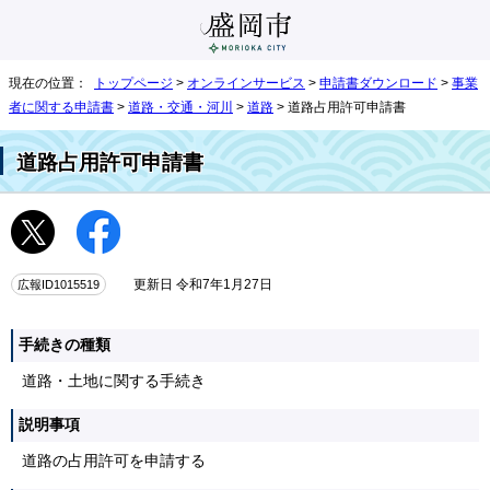
現在の位置：
トップページ
>
オンラインサービス
>
申請書ダウンロード
>
事業
者に関する申請書
>
道路・交通・河川
>
道路
> 道路占用許可申請書
道路占用許可申請書
広報ID1015519
更新日 令和7年1月27日
手続きの種類
道路・土地に関する手続き
説明事項
道路の占用許可を申請する