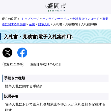
現在の位置：
トップページ
>
オンラインサービス
>
申請書ダウンロード
>
事業
者に関する申請書
>
産業
>
競争入札
> 入札書・見積書(電子入札案件用)
入札書・見積書(電子入札案件用)
広報ID1015549
更新日 平成31年4月1日
手続きの種類
競争入札に関する手続き
説明事項
電子入札において紙入札参加承諾を得た人が入札金額を記載する
様式