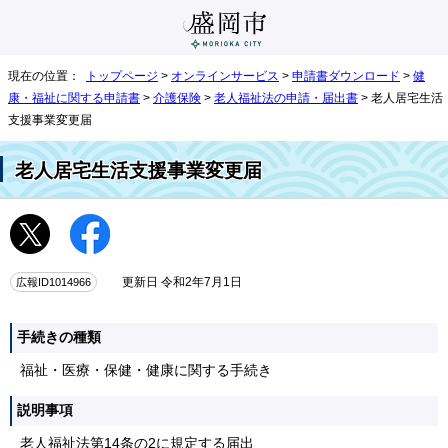
現在の位置：
トップページ
>
オンラインサービス
>
申請書ダウンロード
>
健
康・福祉に関する申請書
>
介護保険
>
老人福祉法の申請・届出書
> 老人居宅生活
支援事業変更届
老人居宅生活支援事業変更届
広報ID1014966
更新日 令和2年7月1日
手続きの種類
福祉・医療・保健・健康に関する手続き
説明事項
老人福祉法第14条の2に規定する届出