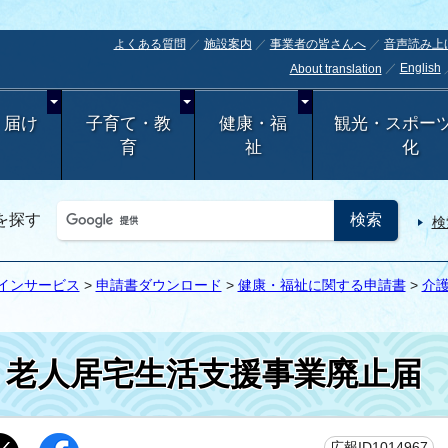
よくある質問
施設案内
事業者の皆さんへ
音声読み上
English
About translation
・届け
子育て・教
健康・福
観光・スポー
育
祉
化
を探す
検
インサービス
>
申請書ダウンロード
>
健康・福祉に関する申請書
>
介
老人居宅生活支援事業廃止届
更
広報ID1014967