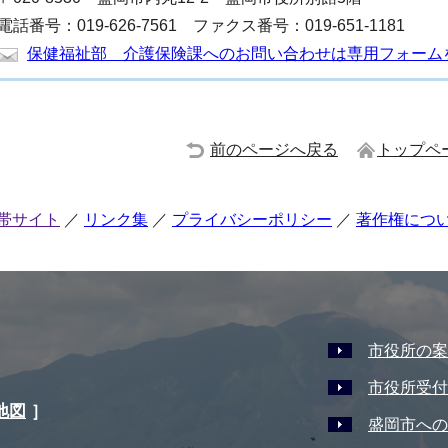
電話番号：019-626-7561 ファクス番号：019-651-1181
保健福祉部 介護保険課へのお問い合わせは専用フォーム
前のページへ戻る
トップペ
帯サイト
リンク集
プライバシーポリシー
著作権につ
市役所の案
市役所受付
地図
］
盛岡市への