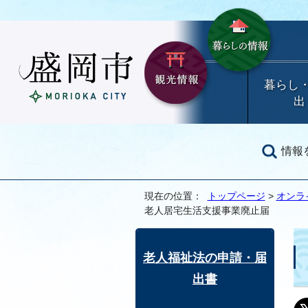
暮らし
出
情報
現在の位置：
トップページ
>
オンラ
老人居宅生活支援事業廃止届
老人福祉法の申請・届
出書