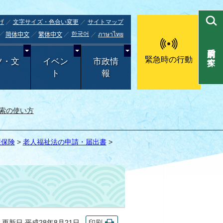
げ
文字サイズ・色合い変更
サイトマップ
한국어
ภาษาไทย
简体中文
繁体中文
目的別で探す
緊急時の行動
ツ・文
イベン
市政情
ト
報
索の使い方
護保険
>
老人福祉法の申請・届出書
>
新日 平成28年8月21日
印刷