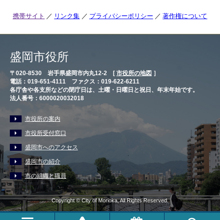
携帯サイト
リンク集
プライバシーポリシー
著作権について
盛岡市役所
〒020-8530 岩手県盛岡市内丸12-2 [
市役所の地図
］
電話：019-651-4111 ファクス：019-622-6211
各庁舎や各支所などの閉庁日は、土曜・日曜日と祝日、年末年始です。
法人番号：6000020032018
市役所の案内
市役所受付窓口
盛岡市へのアクセス
盛岡市の紹介
市の組織と職員
Copyright © City of Morioka, All Rights Reserved.