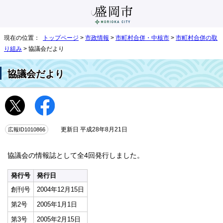
現在の位置：
トップページ
>
市政情報
>
市町村合併・中核市
>
市町村合併の取
り組み
> 協議会だより
協議会だより
広報ID1010866
更新日 平成28年8月21日
協議会の情報誌として全4回発行しました。
発行号
発行日
創刊号
2004年12月15日
第2号
2005年1月1日
第3号
2005年2月15日