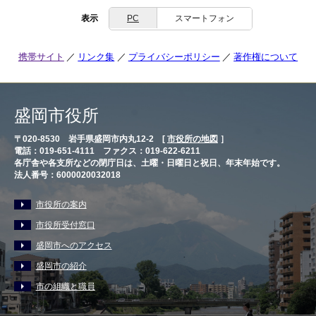
表示
PC
スマートフォン
携帯サイト
リンク集
プライバシーポリシー
著作権について
盛岡市役所
〒020-8530 岩手県盛岡市内丸12-2 [
市役所の地図
］
電話：019-651-4111 ファクス：019-622-6211
各庁舎や各支所などの閉庁日は、土曜・日曜日と祝日、年末年始です。
法人番号：6000020032018
市役所の案内
市役所受付窓口
盛岡市へのアクセス
盛岡市の紹介
市の組織と職員