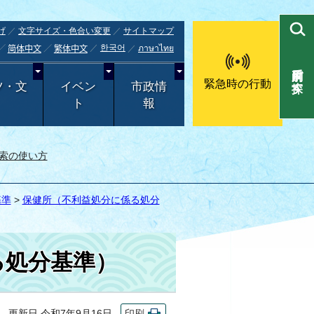
げ
文字サイズ・色合い変更
サイトマップ
한국어
ภาษาไทย
简体中文
繁体中文
目的別で探す
緊急時の行動
ツ・文
イベン
市政情
ト
報
索の使い方
基準
>
保健所（不利益処分に係る処分
る処分基準）
更新日 令和7年9月16日
印刷