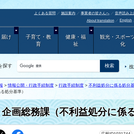
よくある質問
施設案内
事業者の皆さんへ
音声読み上
English
About translation
・届け
子育て・教
健康・福
観光・スポー
育
祉
化
を探す
検
報
>
情報公開・行政手続制度
>
行政手続制度
>
不利益処分に係る処分
係る処分基準）
企画総務課（不利益処分に係
広報ID1031744