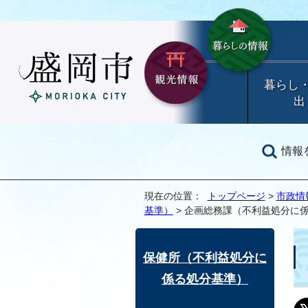
暮らし
出
情報
現在の位置：
トップページ
>
市政情
基準）
> 企画総務課（不利益処分に
保健所（不利益処分に
係る処分基準）