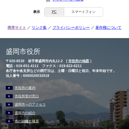
表示
PC
スマートフォン
携帯サイト
リンク集
プライバシーポリシー
著作権について
盛岡市役所
〒020-8530 岩手県盛岡市内丸12-2 [
市役所の地図
］
電話：019-651-4111 ファクス：019-622-6211
各庁舎や各支所などの閉庁日は、土曜・日曜日と祝日、年末年始です。
法人番号：6000020032018
市役所の案内
市役所受付窓口
盛岡市へのアクセス
盛岡市の紹介
市の組織と職員