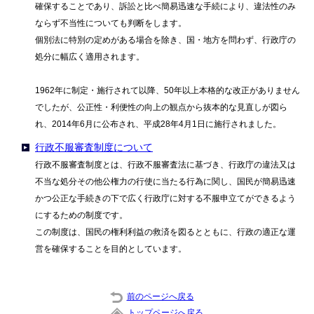
確保することであり、訴訟と比べ簡易迅速な手続により、違法性のみ
ならず不当性についても判断をします。
個別法に特別の定めがある場合を除き、国・地方を問わず、行政庁の
処分に幅広く適用されます。
1962年に制定・施行されて以降、50年以上本格的な改正がありません
でしたが、公正性・利便性の向上の観点から抜本的な見直しが図ら
れ、2014年6月に公布され、平成28年4月1日に施行されました。
行政不服審査制度について
行政不服審査制度とは、行政不服審査法に基づき、行政庁の違法又は
不当な処分その他公権力の行使に当たる行為に関し、国民が簡易迅速
かつ公正な手続きの下で広く行政庁に対する不服申立てができるよう
にするための制度です。
この制度は、国民の権利利益の救済を図るとともに、行政の適正な運
営を確保することを目的としています。
前のページへ戻る
トップページへ戻る