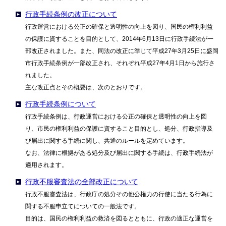
行政手続条例の改正について
行政運営における公正の確保と透明性の向上を図り、国民の権利利益
の保護に資することを目的として、2014年6月13日に行政手続法が一
部改正されました。また、同法の改正に準じて平成27年3月25日に盛岡
市行政手続条例が一部改正され、それぞれ平成27年4月1日から施行さ
れました。
主な改正点とその概要は、次のとおりです。
行政手続条例について
行政手続条例は、行政運営における公正の確保と透明性の向上を図
り、市民の権利利益の保護に資すること目的とし、処分、行政指導及
び届出に関する手続に関し、共通のルールを定めています。
なお、法律に根拠がある処分及び届出に関する手続は、行政手続法が
適用されます。
行政不服審査法の全部改正について
行政不服審査法は、行政庁の処分その他公権力の行使に当たる行為に
関する不服申立てについての一般法です。
目的は、国民の権利利益の救済を図るとともに、行政の適正な運営を