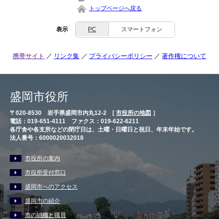
トップページへ戻る
表示
PC
スマートフォン
携帯サイト
リンク集
プライバシーポリシー
著作権について
盛岡市役所
〒020-8530 岩手県盛岡市内丸12-2 [
市役所の地図
］
電話：019-651-4111 ファクス：019-622-6211
各庁舎や各支所などの閉庁日は、土曜・日曜日と祝日、年末年始です。
法人番号：6000020032018
市役所の案内
市役所受付窓口
盛岡市へのアクセス
盛岡市の紹介
市の組織と職員