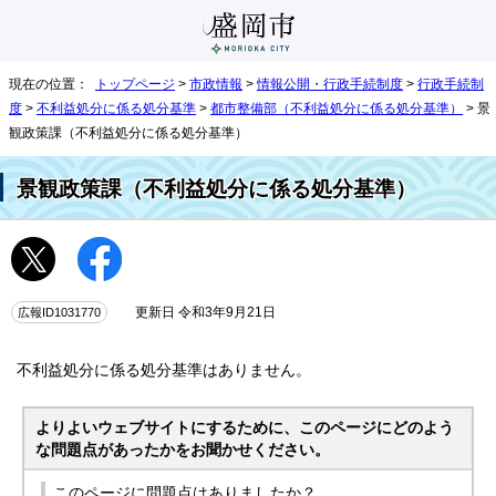
現在の位置：
トップページ
>
市政情報
>
情報公開・行政手続制度
>
行政手続制
度
>
不利益処分に係る処分基準
>
都市整備部（不利益処分に係る処分基準）
> 景
観政策課（不利益処分に係る処分基準）
景観政策課（不利益処分に係る処分基準）
広報ID1031770
更新日 令和3年9月21日
不利益処分に係る処分基準はありません。
よりよいウェブサイトにするために、このページにどのよう
な問題点があったかをお聞かせください。
このページに問題点はありましたか？