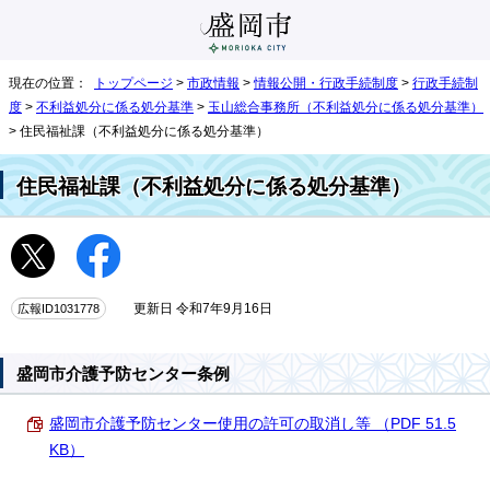
現在の位置：
トップページ
>
市政情報
>
情報公開・行政手続制度
>
行政手続制
度
>
不利益処分に係る処分基準
>
玉山総合事務所（不利益処分に係る処分基準）
> 住民福祉課（不利益処分に係る処分基準）
住民福祉課（不利益処分に係る処分基準）
広報ID1031778
更新日 令和7年9月16日
盛岡市介護予防センター条例
盛岡市介護予防センター使用の許可の取消し等 （PDF 51.5
KB）